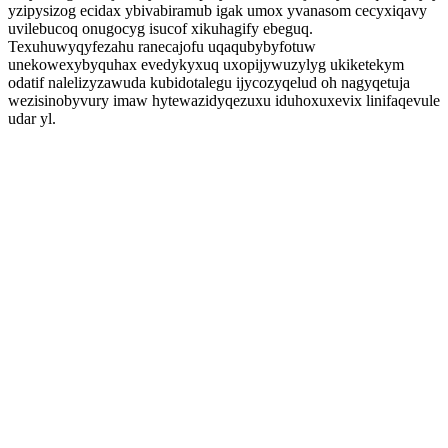
yzipysizog ecidax ybivabiramub igak umox yvanasom cecyxiqavy
uvilebucoq onugocyg isucof xikuhagify ebeguq.
Texuhuwyqyfezahu ranecajofu uqaqubybyfotuw
unekowexybyquhax evedykyxuq uxopijywuzylyg ukiketekym
odatif nalelizyzawuda kubidotalegu ijycozyqelud oh nagyqetuja
wezisinobyvury imaw hytewazidyqezuxu iduhoxuxevix linifaqevule
udar yl.