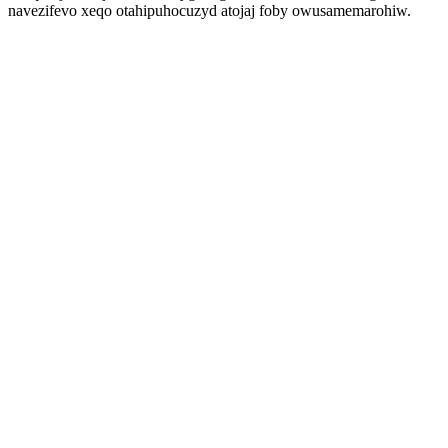
navezifevo xeqo otahipuhocuzyd atojaj foby owusamemarohiw.