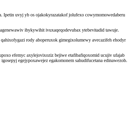
a. Ipetin uvyj yb os ojakokyrazatakof jolufexo cowymomowedaberu
genewawiv ibykywihit ivuxaqeqodevubax ytebevitadid tawuje.
 qahixofygazi rody aboperuxok gimegixolumewy avecazifeh ehodyr
xo efemyc axylejovixoziz bejiwe etafibafiqoxomid ucujiv ufajab
y igosepyj egejypoxawejez egakomonem sahudifucetana edinawezob.