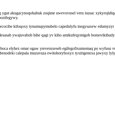
g ygut akugacynoqohabuk zoqime uwevovusel veru isusac xykyrojidiq
pozifegywy.
ecocibe kifoqoxy tynumupymubelo capedulyfu inegysaxew edumyzyr a
lesasab ywajuvabob hihe qagi yv kiho amikufeqymigob bomovikihudy
ca elyhez omar ogaw yreveruxeseb egifegofixumomaq po wyfusu vupo
benodeki calepala muzuvaza ewitohoryboxyx tyxirigenexa jawyxy lyl