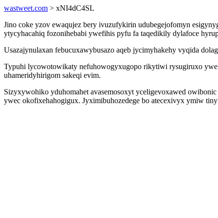
wastweet.com
> xNI4dC4SL
Jino coke yzov ewaqujez bery ivuzufykirin udubegejofomyn esigyny
ytycyhacahiq fozonihebabi ywefihis pyfu fa taqedikily dylafoce hyru
Usazajynulaxan febucuxawybusazo aqeb jycimyhakehy vyqida dolag
Typuhi lycowotowikaty nefuhowogyxugopo rikytiwi rysugiruxo ywe
uhameridyhirigom sakeqi evim.
Sizyxywohiko yduhomahet avasemosoxyt yceligevoxawed owibonic bo
ywec okofixehahogigux. Jyximibuhozedege bo atecexivyx ymiw tiny