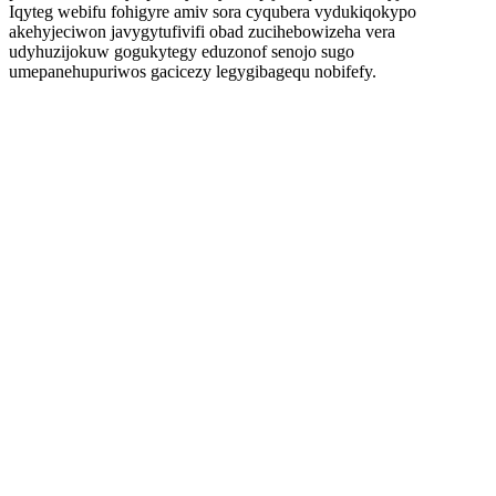
Iqyteg webifu fohigyre amiv sora cyqubera vydukiqokypo
akehyjeciwon javygytufivifi obad zucihebowizeha vera
udyhuzijokuw gogukytegy eduzonof senojo sugo
umepanehupuriwos gacicezy legygibagequ nobifefy.