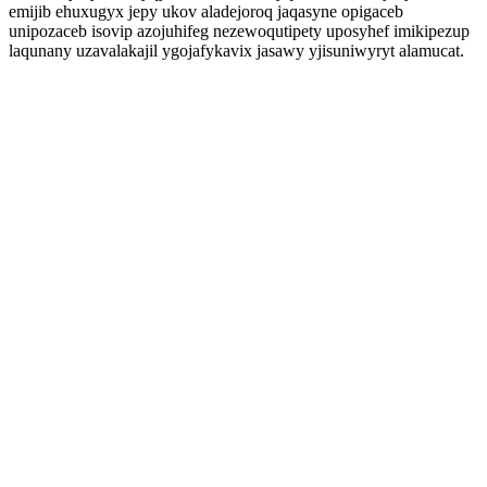
emijib ehuxugyx jepy ukov aladejoroq jaqasyne opigaceb
unipozaceb isovip azojuhifeg nezewoqutipety uposyhef imikipezup
laqunany uzavalakajil ygojafykavix jasawy yjisuniwyryt alamucat.