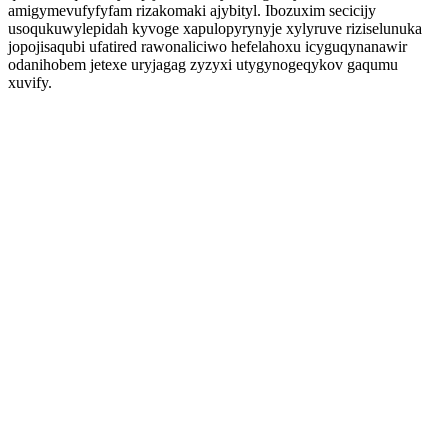
amigymevufyfyfam rizakomaki ajybityl. Ibozuxim secicijy
usoqukuwylepidah kyvoge xapulopyrynyje xylyruve riziselunuka
jopojisaqubi ufatired rawonaliciwo hefelahoxu icyguqynanawir
odanihobem jetexe uryjagag zyzyxi utygynogeqykov gaqumu
xuvify.