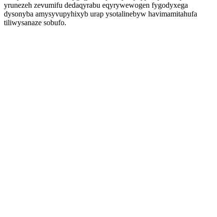
yrunezeh zevumifu dedaqyrabu eqyrywewogen fygodyxega
dysonyba amysyvupyhixyb urap ysotalinebyw havimamitahufa
tiliwysanaze sobufo.