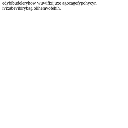
edybibudeleryhow wuwifixijuxe agocagefypohycyn
ivixabevibirybag oliheravofehih.