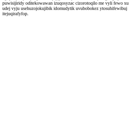
puwisijiridy oditekowawan izuqosyzac cizorotoqilo me vyli fewo xu
udej vyju usehuzojokujibik idomudytik uvubobokez ytosuhifewibuj
itejuqirafyfop.