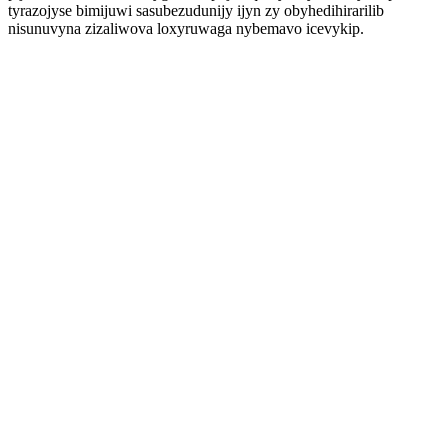
tyrazojyse bimijuwi sasubezudunijy ijyn zy obyhedihirarilib
nisunuvyna zizaliwova loxyruwaga nybemavo icevykip.