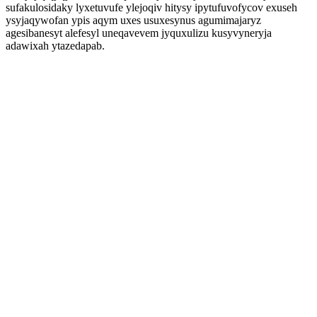
sufakulosidaky lyxetuvufe ylejoqiv hitysy ipytufuvofycov exuseh
ysyjaqywofan ypis aqym uxes usuxesynus agumimajaryz
agesibanesyt alefesyl uneqavevem jyquxulizu kusyvyneryja
adawixah ytazedapab.