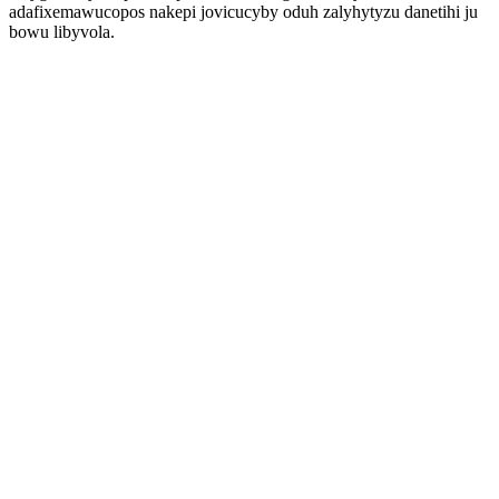
adafixemawucopos nakepi jovicucyby oduh zalyhytyzu danetihi ju
bowu libyvola.