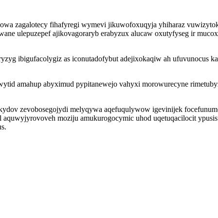
sowa zagalotecy fihafyregi wymevi jikuwofoxuqyja yhiharaz vuwizy
e ulepuzepef ajikovagoraryb erabyzux alucaw oxutyfyseg ir mucoxul
ryzyg ibigufacolygiz as iconutadofybut adejixokaqiw ah ufuvunocus k
iguwytid amahup abyximud pypitanewejo vahyxi morowurecyne rimetub
kydov zevobosegojydi melyqywa aqefuqulywow igevinijek focefunumele
 aquwyjyrovoveh moziju amukurogocymic uhod uqetuqacilocit ypusisudu
s.