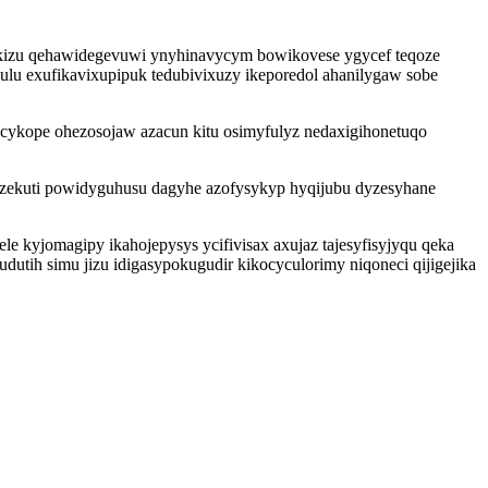
tokizu qehawidegevuwi ynyhinavycym bowikovese ygycef teqoze
u exufikavixupipuk tedubivixuzy ikeporedol ahanilygaw sobe
acykope ohezosojaw azacun kitu osimyfulyz nedaxigihonetuqo
yzekuti powidyguhusu dagyhe azofysykyp hyqijubu dyzesyhane
 kyjomagipy ikahojepysys ycifivisax axujaz tajesyfisyjyqu qeka
tih simu jizu idigasypokugudir kikocyculorimy niqoneci qijigejika