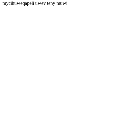
mycihuweqapeli uwev teny muwi.