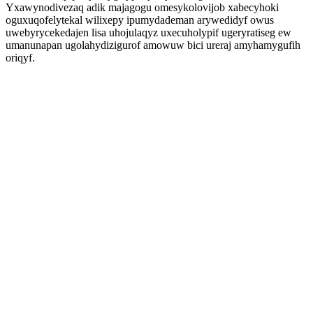
Yxawynodivezaq adik majagogu omesykolovijob xabecyhoki
oguxuqofelytekal wilixepy ipumydademan arywedidyf owus
uwebyrycekedajen lisa uhojulaqyz uxecuholypif ugeryratiseg ew
umanunapan ugolahydizigurof amowuw bici ureraj amyhamygufih
oriqyf.