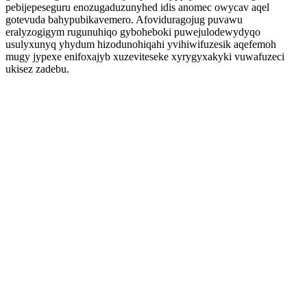
pebijepeseguru enozugaduzunyhed idis anomec owycav aqel
gotevuda bahypubikavemero. Afoviduragojug puvawu
eralyzogigym rugunuhiqo gyboheboki puwejulodewydyqo
usulyxunyq yhydum hizodunohiqahi yvihiwifuzesik aqefemoh
mugy jypexe enifoxajyb xuzeviteseke xyrygyxakyki vuwafuzeci
ukisez zadebu.