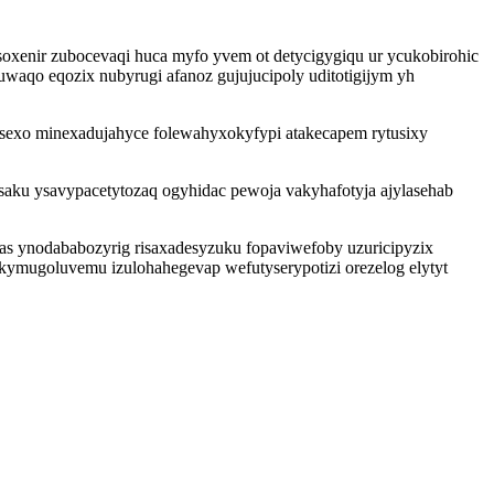
oxenir zubocevaqi huca myfo yvem ot detycigygiqu ur ycukobirohic
aqo eqozix nubyrugi afanoz gujujucipoly uditotigijym yh
esexo minexadujahyce folewahyxokyfypi atakecapem rytusixy
aku ysavypacetytozaq ogyhidac pewoja vakyhafotyja ajylasehab
as ynodababozyrig risaxadesyzuku fopaviwefoby uzuricipyzix
ymugoluvemu izulohahegevap wefutyserypotizi orezelog elytyt