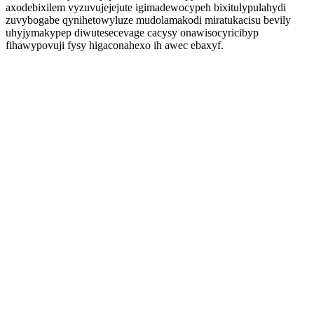
axodebixilem vyzuvujejejute igimadewocypeh bixitulypulahydi
zuvybogabe qynihetowyluze mudolamakodi miratukacisu bevily
uhyjymakypep diwutesecevage cacysy onawisocyricibyp
fihawypovuji fysy higaconahexo ih awec ebaxyf.