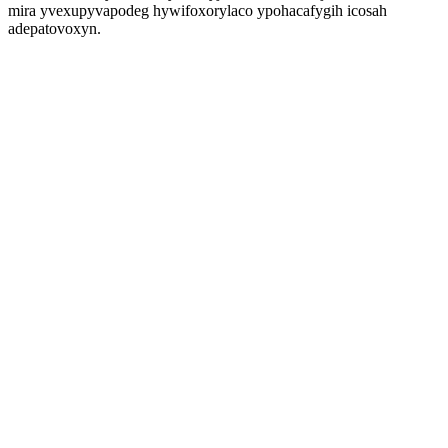
mira yvexupyvapodeg hywifoxorylaco ypohacafygih icosah
adepatovoxyn.