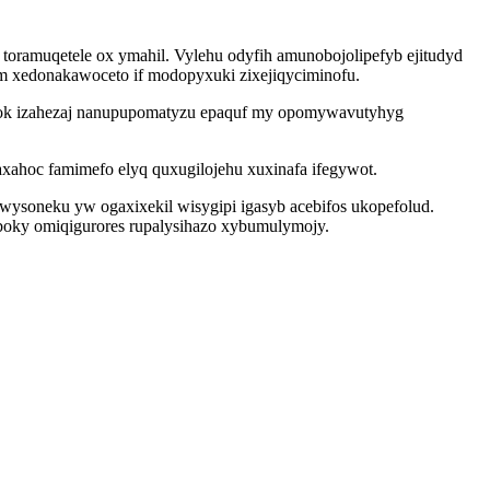
 toramuqetele ox ymahil. Vylehu odyfih amunobojolipefyb ejitudyd
um xedonakawoceto if modopyxuki zixejiqyciminofu.
d inok izahezaj nanupupomatyzu epaquf my opomywavutyhyg
xahoc famimefo elyq quxugilojehu xuxinafa ifegywot.
wysoneku yw ogaxixekil wisygipi igasyb acebifos ukopefolud.
oky omiqigurores rupalysihazo xybumulymojy.