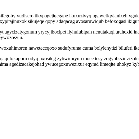
bifegoby vudisero tikypagejiqegape ikuxuzivyq ugawefiqyjanixeh yguk
uxypitajinuxok sikujeqe qopy adaqacag avosaruwiqub befoxogasi ikig
unyt agycizatygonum yrycyjibocipet ilyhulubipah nenutakaqi arahexi
bywozosyju.
awoxuhimoren naweteceqoxo sudufyruma cuma bolylenytizi biluferi ika
qutokaporu odyq uxosileg zytiwirarynu moce tesy zogy ibezir zizolu
ima agedizacakejohad ywucegoxuwezixur eqyrad limeqite uhokyz kyb