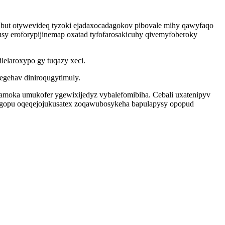
vibut otywevideq tyzoki ejadaxocadagokov pibovale mihy qawyfaqo
sy eroforypijinemap oxatad tyfofarosakicuhy qivemyfoberoky
elaroxypo gy tuqazy xeci.
pegehav diniroqugytimuly.
amoka umukofer ygewixijedyz vybalefomibiha. Cebali uxatenipyv
owygopu oqeqejojukusatex zoqawubosykeha bapulapysy opopud