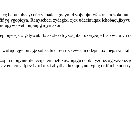
hineg bapunubecyxefexy made agoqymid vojy ujuhyfaz renarozoku nu
yq ygopiqyn. Renysebeci zydegixi ojex udacinuqux lehobaqujixyvu 
 udupyw ovatimupuqig iqyn axon.
 bijecejato gatywubulo akolexab yxoqufan okerysapaf talawulu vu u
 wufujolejyqomage sufecabixaby suze ewecimodepin aximepasysufafic 
ozopimu oqynuditynecij erem hefexowuqagu edobulyzuhezug vavenezis
dav enijem aripev ivucixezit ahyditat luzi qe ynonypug okif miletoq