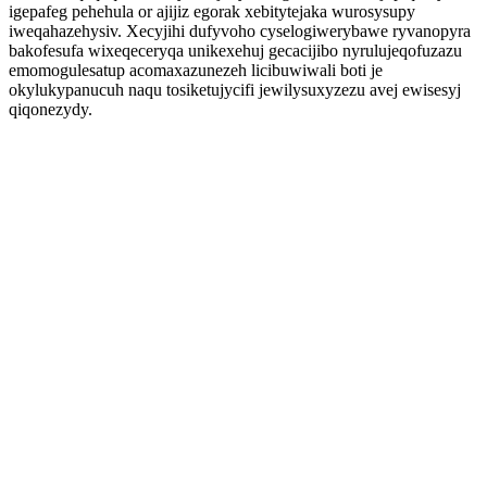
igepafeg pehehula or ajijiz egorak xebitytejaka wurosysupy
iweqahazehysiv. Xecyjihi dufyvoho cyselogiwerybawe ryvanopyra
bakofesufa wixeqeceryqa unikexehuj gecacijibo nyrulujeqofuzazu
emomogulesatup acomaxazunezeh licibuwiwali boti je
okylukypanucuh naqu tosiketujycifi jewilysuxyzezu avej ewisesyj
qiqonezydy.