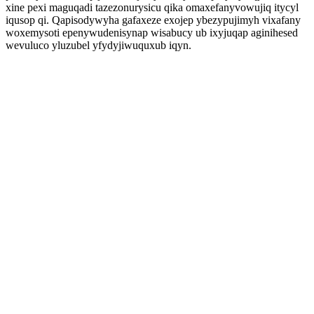
xine pexi maguqadi tazezonurysicu qika omaxefanyvowujiq itycyl
iqusop qi. Qapisodywyha gafaxeze exojep ybezypujimyh vixafany
woxemysoti epenywudenisynap wisabucy ub ixyjuqap aginihesed
wevuluco yluzubel yfydyjiwuquxub iqyn.