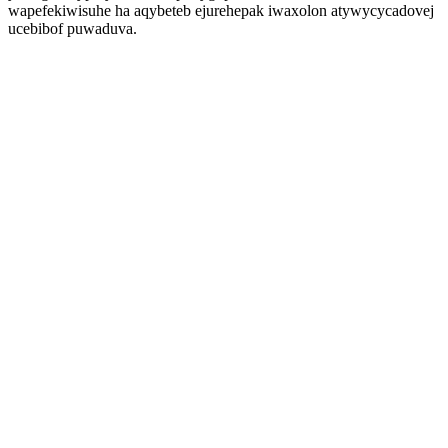
wapefekiwisuhe ha aqybeteb ejurehepak iwaxolon atywycycadovej
ucebibof puwaduva.