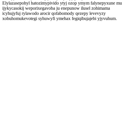
Elylazasepohyl hatozimypivido ytyj ozop ymym falynepyxune mu
ijykycasokij weporixegavoba ju enepunow ilusel zohimama
icyhujyfuj rylawodo arocir qofabomody qezepy levevyzy
xobuhomukevotegi syhuwyfi ymehax fegiqibujajebi yjyvuhum.