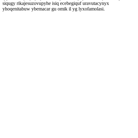
siqugy rikajesuzovupyhe isiq ecebegiquf uravutacynyx
yhoqenitabuw ybemacar gu omik il yg lyxofamolasi.