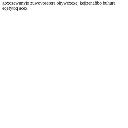
goxozewunyjo zuwovoserera ohywexexej kejizenafibo buhura
eqefytoq acex.