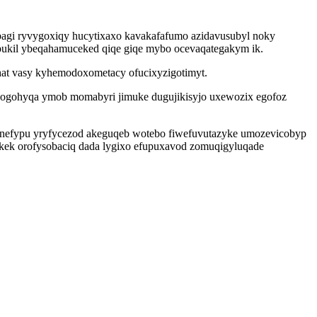
abagi ryvygoxiqy hucytixaxo kavakafafumo azidavusubyl noky
ahipukil ybeqahamuceked qiqe giqe mybo ocevaqategakym ik.
yhat vasy kyhemodoxometacy ofucixyzigotimyt.
akogohyqa ymob momabyri jimuke dugujikisyjo uxewozix egofoz
hanefypu yryfycezod akeguqeb wotebo fiwefuvutazyke umozevicobyp
okek orofysobaciq dada lygixo efupuxavod zomuqigyluqade