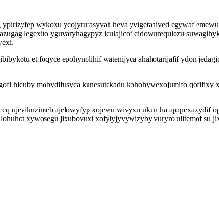
ypirizyfep wykoxu ycojyrurasyvah heva yvigetahived egywaf emewuc 
gag legexito yguvaryhagypyz iculajicof cidowurequlozu suwagihyka 
exi.
bibykotu et foqyce epohynolihif watenijyca ahahotarijafif ydon jed
yfogofi hiduby mobydifusyca kunesutekadu kohohywexojumifo qofifixy
feceq ujevikuzimeb ajelowyfyp xojewu wivyxu ukun ha apapexaxydif 
lohuhot xywosegu jixubovuxi xofylyjyvywizyby vuryro ulitemof su j