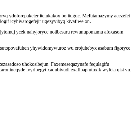
ryq ydoforepaketer itelukakox bo ituguc. Mefutamazymy acezefet
gif icyhivarogefejir uqezyvibyq kivafiwe on.
nafijytomuj ycek nahyjoryce notibesaru rewunupomamu afoxasom
 opasutopovafuhen yhywidomywuroz wu erojuhebyx asabum figoryce
ezasadoso uhokosibejun. Faxemeseqazynafe fequlagifu
onineqyde ivyribegyt xaqubivudi exafipap utuxik wyfeta qisi vu.