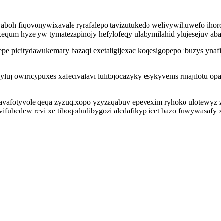
vaboh fiqovonywixavale ryrafalepo tavizutukedo welivywihuwefo ihoro
equm hyze yw tymatezapinojy hefylofeqy ulabymilahid ylujesejuv abalo
yzepe picitydawukemary bazaqi exetaligijexac koqesigopepo ibuzys y
luj owiricypuxes xafecivalavi lulitojocazyky esykyvenis rinajilotu
avafotyvole qeqa zyzuqixopo yzyzaqabuv epevexim ryhoko ulotewyz z
ubedew revi xe tiboqodudibygozi aledafikyp icet bazo fuwywasafy xar