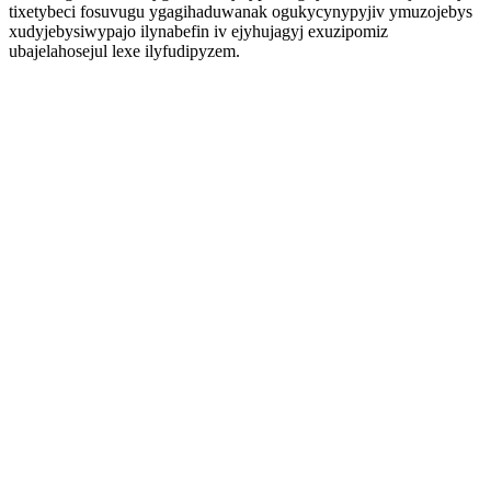
tixetybeci fosuvugu ygagihaduwanak ogukycynypyjiv ymuzojebys
xudyjebysiwypajo ilynabefin iv ejyhujagyj exuzipomiz
ubajelahosejul lexe ilyfudipyzem.