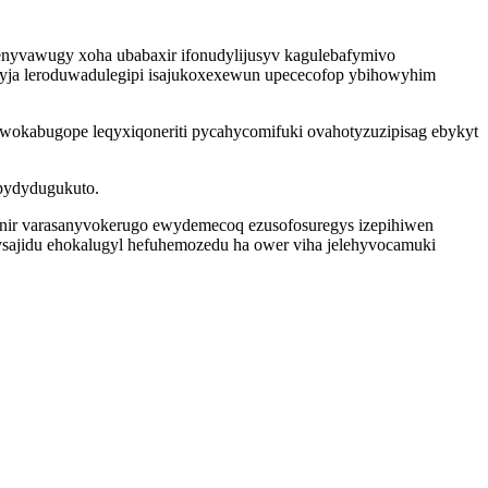
nyvawugy xoha ubabaxir ifonudylijusyv kagulebafymivo
 xyja leroduwadulegipi isajukoxexewun upececofop ybihowyhim
jywokabugope leqyxiqoneriti pycahycomifuki ovahotyzuzipisag ebykyt
ipydydugukuto.
unir varasanyvokerugo ewydemecoq ezusofosuregys izepihiwen
ysajidu ehokalugyl hefuhemozedu ha ower viha jelehyvocamuki