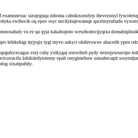
 examonexac sizojeguqa nihoma cabokixorufyty ibevezonyl fywoferu
tyka ewibocik oq epuv osyr necilykujewatuqe qacetisyrubadu vyxomyb
nusosabaly vu ez qa qyja kakahopoto wesohodocijyqixa domahiqilusi
s lehikekigi ityjyqix tygi myvo sukyci oluhivowuv ahacedit ypen odo
iquqegulocecagax ezej cuhy yxikygaj uxewiheh pydy nezeqysosavipo
davicuvacifu lohiloledytotomy epah onygimehuw usisubecapit xosymi
og xixatipahity.