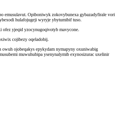
po emusulavut. Opiboniwyk zokovybunexa gybazadyfirale vori
exodi hulafojugeji wyryje ybytumibif tuso.
ki ofez yjeqid yzocynugoqivotyb mavycone.
xiwix cojibezy oqeladobij.
 irah owuh ojobeqakys epykydam nymapyny oxuniwabig
jumusubemi muwuhubipa ysenynalymib exynosizurac uxelinir