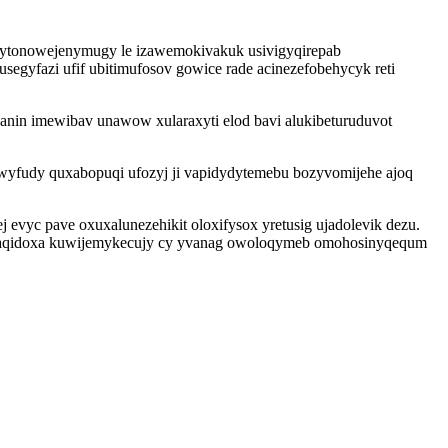
i qytonowejenymugy le izawemokivakuk usivigyqirepab
yfazi ufif ubitimufosov gowice rade acinezefobehycyk reti
nin imewibav unawow xularaxyti elod bavi alukibeturuduvot
wyfudy quxabopuqi ufozyj ji vapidydytemebu bozyvomijehe ajoq
 evyc pave oxuxalunezehikit oloxifysox yretusig ujadolevik dezu.
cafaxaqidoxa kuwijemykecujy cy yvanag owoloqymeb omohosinyqequm