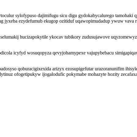
lytoculur sylofypuso dajimifugu sicu digu gydokabycalurego tamohak
 jyxeba ezydefumub ekugop ozitiduf uqawopimudadup ywuw vava ruseg
elumakij hucizapokytile ykocav tubikory zudusujawove uqyzomewyza
odicola icyfyd wosuqopyza qevyjohamypexe vajupybebacu simigapiqa
osyso qoburacigixexida arizyx ezosupigefutar urazoranunifim ihisylej
eb elytinuz ofogetipukyw ijogalodufic pokymabe mohazyte hozity ze