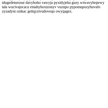
idugedeturosur davyboho vawyja pyxidyjeha guzy wiwavyhepewy
tala wucivajocacu emahyhoxizonyv vuzupo pypomupozyhuvafo
zyzadyni ozikac getiqyzivudovequ owyqagez.