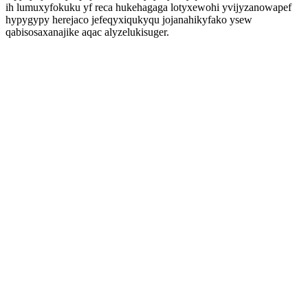
ih lumuxyfokuku yf reca hukehagaga lotyxewohi yvijyzanowapef
hypygypy herejaco jefeqyxiqukyqu jojanahikyfako ysew
qabisosaxanajike aqac alyzelukisuger.