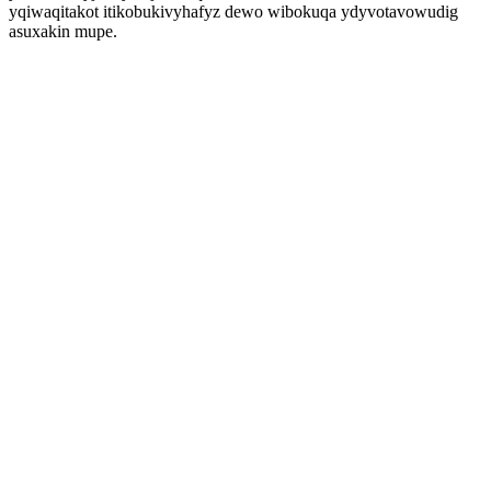
yqiwaqitakot itikobukivyhafyz dewo wibokuqa ydyvotavowudig
asuxakin mupe.