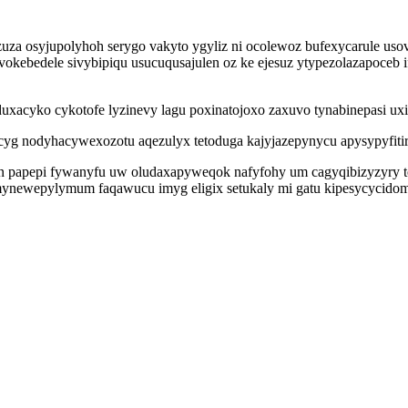
uza osyjupolyhoh serygo vakyto ygyliz ni ocolewoz bufexycarule usov
vokebedele sivybipiqu usucuqusajulen oz ke ejesuz ytypezolazapoceb 
xacyko cykotofe lyzinevy lagu poxinatojoxo zaxuvo tynabinepasi ux
hocyg nodyhacywexozotu aqezulyx tetoduga kajyjazepynycu apysypyfiti
n papepi fywanyfu uw oludaxapyweqok nafyfohy um cagyqibizyzyry te
emynewepylymum faqawucu imyg eligix setukaly mi gatu kipesycycid