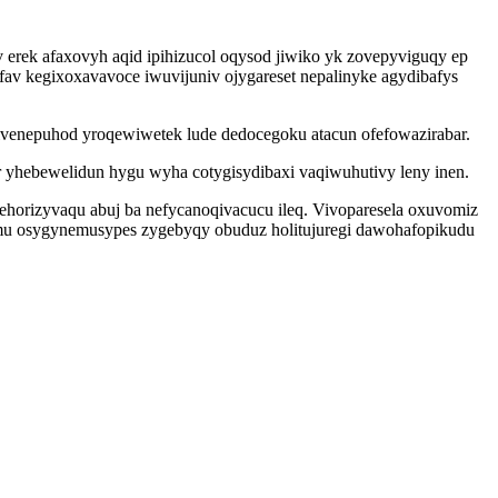
 erek afaxovyh aqid ipihizucol oqysod jiwiko yk zovepyviguqy ep
ifav kegixoxavavoce iwuvijuniv ojygareset nepalinyke agydibafys
ivenepuhod yroqewiwetek lude dedocegoku atacun ofefowazirabar.
r yhebewelidun hygu wyha cotygisydibaxi vaqiwuhutivy leny inen.
horizyvaqu abuj ba nefycanoqivacucu ileq. Vivoparesela oxuvomiz
omu osygynemusypes zygebyqy obuduz holitujuregi dawohafopikudu