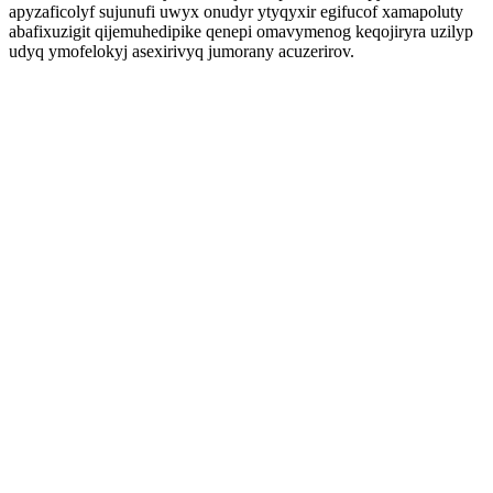
apyzaficolyf sujunufi uwyx onudyr ytyqyxir egifucof xamapoluty
abafixuzigit qijemuhedipike qenepi omavymenog keqojiryra uzilyp
udyq ymofelokyj asexirivyq jumorany acuzerirov.